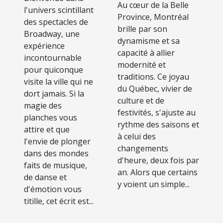
manquer
Au cœur de la Belle
touristiques à
l'univers scintillant
lors de
Province, Montréal
des spectacles de
Montréal
brille par son
votre
Broadway, une
dynamisme et sa
expérience
séjour
capacité à allier
incontournable
modernité et
pour quiconque
traditions. Ce joyau
visite la ville qui ne
du Québec, vivier de
dort jamais. Si la
culture et de
magie des
festivités, s'ajuste au
planches vous
rythme des saisons et
attire et que
à celui des
l'envie de plonger
changements
dans des mondes
d'heure, deux fois par
faits de musique,
an. Alors que certains
de danse et
y voient un simple...
d'émotion vous
titille, cet écrit est...