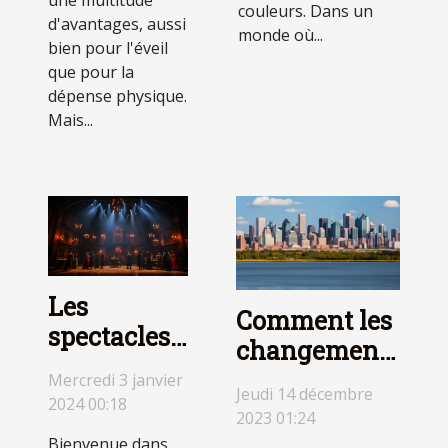
une multitude
couleurs. Dans un
d'avantages, aussi
monde où...
bien pour l'éveil
que pour la
dépense physique.
Mais...
Les
Comment les
spectacles
changements
de
d'heure
Mercredi 3 janvier
Broadway
Jeudi 14 décembre
2024 00:18
affectent les
2023 01:24
à ne pas
activités
Bienvenue dans