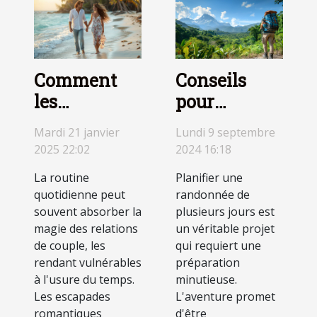
Comment
Conseils
les
pour
escapades
préparer
Mardi 21 janvier
Lundi 9 septembre
romantiques
une
2025 22:02
2024 16:18
renforcent
randonnée
La routine
Planifier une
les relations
de plusieurs
quotidienne peut
randonnée de
de couple
jours
souvent absorber la
plusieurs jours est
magie des relations
un véritable projet
de couple, les
qui requiert une
rendant vulnérables
préparation
à l'usure du temps.
minutieuse.
Les escapades
L'aventure promet
romantiques
d'être