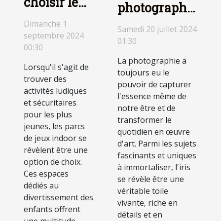
choisir le
photographie
meilleur
d'iris peut
Dimanche 1
parc de
Samedi 20 juillet 2024
transformer
septembre 2024
01:30
jeux indoor
00:30
votre regard
pour vos
La photographie a
en art
Lorsqu'il s'agit de
toujours eu le
enfants
trouver des
pouvoir de capturer
activités ludiques
l'essence même de
et sécuritaires
notre être et de
pour les plus
transformer le
jeunes, les parcs
quotidien en œuvre
de jeux indoor se
d'art. Parmi les sujets
révèlent être une
fascinants et uniques
option de choix.
à immortaliser, l'iris
Ces espaces
se révèle être une
dédiés au
véritable toile
divertissement des
vivante, riche en
enfants offrent
détails et en