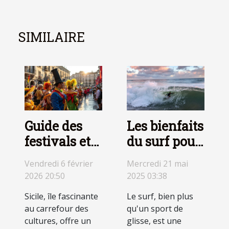
SIMILAIRE
Guide des
Les bienfaits
festivals et
du surf pour
évènements
la santé
Vendredi 6 février
Mercredi 21 mai
culturels en
physique et
2026 20:50
2025 03:38
Sicile
mentale
Sicile, île fascinante
Le surf, bien plus
au carrefour des
qu'un sport de
cultures, offre un
glisse, est une