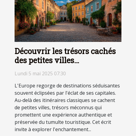
Découvrir les trésors cachés
des petites villes
européennes moins
Lundi 5 mai 2025 07:30
fréquentées par les touristes
L'Europe regorge de destinations séduisantes
souvent éclipsées par l'éclat de ses capitales.
Au-delà des itinéraires classiques se cachent
de petites villes, trésors méconnus qui
promettent une expérience authentique et
préservée du tumulte touristique. Cet écrit
invite à explorer l'enchantement...