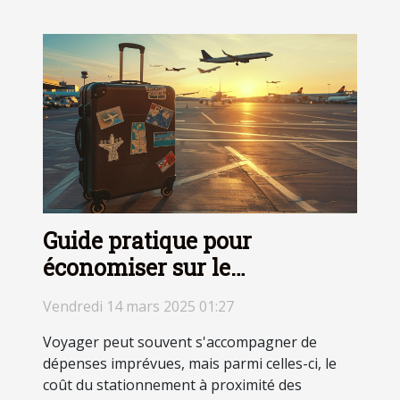
Guide pratique pour
économiser sur le
stationnement près des
Vendredi 14 mars 2025 01:27
aéroports
Voyager peut souvent s'accompagner de
dépenses imprévues, mais parmi celles-ci, le
coût du stationnement à proximité des